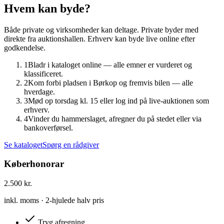
Hvem kan byde?
Både private og virksomheder kan deltage. Private byder med
direkte fra auktionshallen. Erhverv kan byde live online efter
godkendelse.
1
Bladr i kataloget online — alle emner er vurderet og
klassificeret.
2
Kom forbi pladsen i Børkop og fremvis bilen — alle
hverdage.
3
Mød op torsdag kl. 15 eller log ind på live-auktionen som
erhverv.
4
Vinder du hammerslaget, afregner du på stedet eller via
bankoverførsel.
Se kataloget
Spørg en rådgiver
Køberhonorar
2.500 kr.
inkl. moms · 2-hjulede halv pris
Tryg afregning