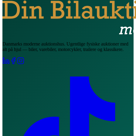
Danmarks moderne auktionshus. Ugentlige fysiske auktioner med
alt på hjul — biler, varebiler, motorcykler, trailere og klassikere.