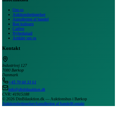
Om os
Auktionsbetingelser
Annullering af handel
Bag kulissen
Caféen
Nyhedsmail
Artikler om os
Kontakt
Industrivej 127
7080 Børkop
Danmark
+45 70 60 33 61
info@dinbilauktion.dk
CVR: 41915188
© 2026 DinBilauktion.dk — Auktionshus i Børkop
Auktionsbetingelser
Annullering af handel
Kontakt