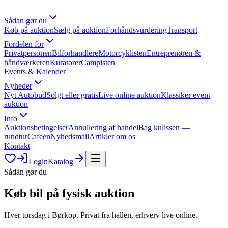
Sådan gør du
Køb på auktion
Sælg på auktion
Forhåndsvurdering
Transport
Fordelen for
Privatpersonen
Bilforhandlere
Motorcyklisten
Entreprenøren &
håndværkeren
Kuratorer
Campisten
Events & Kalender
Nyheder
Nyt Autobud
Solgt eller gratis
Live online auktion
Klassiker event
auktion
Info
Auktionsbetingelser
Annullering af handel
Bag kulissen —
rundtur
Cafeen
Nyhedsmail
Artikler om os
Kontakt
Login
Katalog
Sådan gør du
Køb bil på fysisk auktion
Hver torsdag i Børkop. Privat fra hallen, erhverv live online.